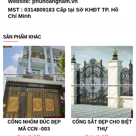
Website:
phuhoangnam.vn
MST : 0314809183 Cấp tại Sở KHĐT TP. Hồ
Chí Minh
SẢN PHẨM KHÁC
CỔNG NHÔM ĐÚC ĐẸP
CỔNG SẮT ĐẸP CHO BIỆT
MÃ CCN -003
THỰ