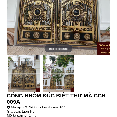
Tap to expand
CỔNG NHÔM ĐÚC BIỆT THỰ MÃ CCN-
009A
Mã sp:
CCN-009
- Lượt xem: 611
Giá bán:
Liên Hệ
Mô tả sản phẩm :