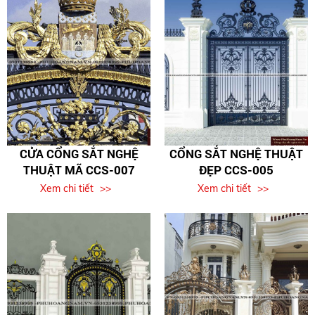
CỬA CỔNG SẮT NGHỆ
CỔNG SẮT NGHỆ THUẬT
THUẬT MÃ CCS-007
ĐẸP CCS-005
Xem chi tiết
Xem chi tiết