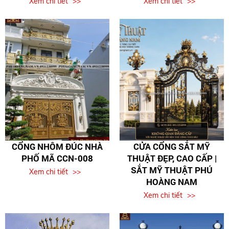
Xem chi tiết
Xem chi tiết
CỔNG NHÔM ĐÚC NHÀ
CỬA CỔNG SẮT MỸ
PHỐ MÃ CCN-008
THUẬT ĐẸP, CAO CẤP |
SẮT MỸ THUẬT PHÚ
Xem chi tiết
HOÀNG NAM
Xem chi tiết