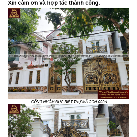
Xin cảm ơn và hợp tác thành công.
CỔNG NHÔM ĐÚC BIỆT THỰ MÃ CCN-009A