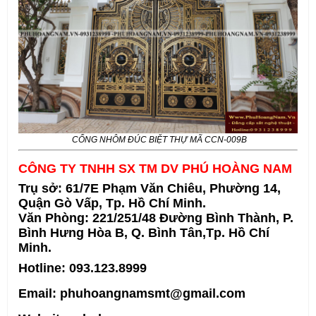
CỔNG NHÔM ĐÚC BIỆT THỰ MÃ CCN-009B
CÔNG TY TNHH SX TM DV PHÚ HOÀNG NAM
Trụ sở: 61/7E Phạm Văn Chiêu, Phường 14,
Quận Gò Vấp, Tp. Hồ Chí Minh.
Văn Phòng: 221/251/48 Đường Bình Thành, P.
Bình Hưng Hòa B, Q. Bình Tân,Tp. Hồ Chí
Minh.
Hotline: 093.123.8999
Email: phuhoangnamsmt@gmail.com