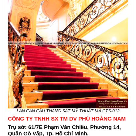
LAN CAN CẦU THANG SẮT MỸ THUẬT MÃ CTS-012
CÔNG TY TNHH SX TM DV PHÚ HOÀNG NAM
Trụ sở: 61/7E Phạm Văn Chiêu, Phường 14,
Quận Gò Vấp, Tp. Hồ Chí Minh.