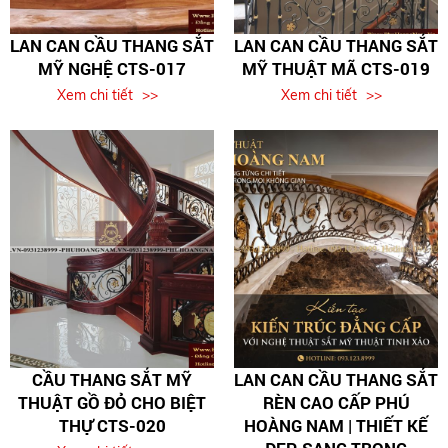
LAN CAN CẦU THANG SẮT
LAN CAN CẦU THANG SẮT
MỸ NGHỆ CTS-017
MỸ THUẬT MÃ CTS-019
Xem chi tiết
Xem chi tiết
CẦU THANG SẮT MỸ
LAN CAN CẦU THANG SẮT
THUẬT GỒ ĐỎ CHO BIỆT
RÈN CAO CẤP PHÚ
THỰ CTS-020
HOÀNG NAM | THIẾT KẾ