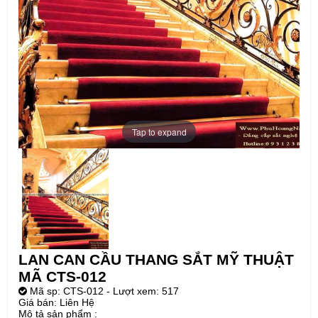
CTS-
012
Tap to expand
LAN CAN CẦU THANG SẮT MỸ THUẬT
MÃ CTS-012
Mã sp:
CTS-012
- Lượt xem: 517
Giá bán:
Liên Hệ
Mô tả sản phẩm :